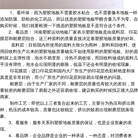
1、看环保：因为塑胶地板不需要胶水粘合，也不需要像木地板一样
添加防腐、防蛀的化工药品，所以优质的塑胶地板甲醛含量几乎为零。在
购买时候，我们就要检测一下挑选的塑胶地板是不是符合这个条件。
2、看品质： 河南塑胶运动地板厂家表示塑胶地板是由底料层、印花
膜层和耐磨层组合，这三种原料的质量直接决定着塑胶地板质量的好坏。
底料层：目前国内所使用的底料大致分为两种，新料和回收料。使
用回收料生产出来的塑胶地板质量确实不如使用新料的塑胶地板。好的底
料踩上去弹性强，泡水不易变形，冷热不易收缩，而回收料做成的底料几
乎没有弹性，泡水会出现明显的膨胀，低温下还会有明显的收缩现象。
印花膜层：进口印花层和国内大厂所生产的印花层色彩鲜艳度和保
真度是非常好的，而小厂所生产的印花层则容易出现褪色的问题。
耐磨层：由于生产厂家的不同，耐磨层的质量也有较大的差别，质
量较差的耐磨层除了易裂之外还容易收缩，建议购买的时候找正规大品牌
商家。
制作工艺：即把以上三者复合起来的工艺，主要分为热压和挤出两
种，热压的成本较高，质量也比较稳定，挤出的较易出现耐磨层脱落现
象。
3、看服务：服务关系到塑胶地板质量的保证，也是企业形象的表
现。
4、看品牌：企业品牌是企业的一种承诺，一种态度，对消费者来