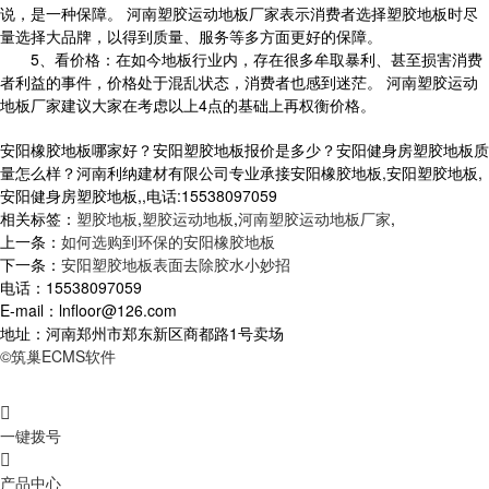
说，是一种保障。 河南塑胶运动地板厂家表示消费者选择塑胶地板时尽
量选择大品牌，以得到质量、服务等多方面更好的保障。
5、看价格：在如今地板行业内，存在很多牟取暴利、甚至损害消费
者利益的事件，价格处于混乱状态，消费者也感到迷茫。 河南塑胶运动
地板厂家建议大家在考虑以上4点的基础上再权衡价格。
安阳橡胶地板哪家好？安阳塑胶地板报价是多少？安阳健身房塑胶地板质
量怎么样？河南利纳建材有限公司专业承接安阳橡胶地板,安阳塑胶地板,
安阳健身房塑胶地板,,电话:15538097059
相关标签：
塑胶地板
,
塑胶运动地板
,
河南塑胶运动地板厂家
,
上一条：
如何选购到环保的安阳橡胶地板
下一条：
安阳塑胶地板表面去除胶水小妙招
电话：15538097059
E-mail：lnfloor@126.com
地址：河南郑州市郑东新区商都路1号卖场
©筑巢ECMS软件

一键拨号

产品中心