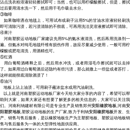
沾点洗衣粉溶液轻轻擦拭即可；当然，也可以用柠檬酸擦拭，但是，擦拭
过后要用清水洗一下，然后用干毛巾吸去水分。
③咖啡
如果咖啡洒在地毯上，可用试布或刷子沾用5%的甘油水溶液轻轻刷洗
即可清除污渍，若污渍清除的不彻底，可再用洗洁灵溶液擦试即可清除。
④果汁
河南塑胶运动地板厂家建议先用5%的氨水液清洗，然后再用洗涤剂一
遍。但氨水对纯毛地毯纤维有损伤作用，故应尽量减少使用，一般可用柠
檬酸或肥皂清洗，用酒精也可。
⑤红酒
用白葡萄酒稀释之后，然后用水冲洗，或者用湿毛巾擦拭就可以去掉
了。如果用过白葡萄酒后还隐约有些污渍，那么就撒上一些盐或者苏打，
这样就能彻底清除酒渍了！
⑥油污
地板上沾上油渍，可用刷子蘸浓盐水或用汽油刷洗。
以上就是河南塑胶运动地板厂家今天给大家分享的内容了，希望可以帮
助到大家，如果大家还有想要了解更多的相关信息的，大家可以关注我
们。河南利纳建材有限公司是专业生产及销售郑州
安阳橡胶地板
,河南
阳塑胶地板
,塑胶运动地板的生产厂家,致力于利纳
安阳橡胶地板
开发、生
产、销售与售后服务，是以橡胶地板生产为主塑胶地板、塑胶运动地板销
售与售后服务为一体的大型弹性地面供应商。
安阳橡胶地板哪家好？安阳塑胶地板报价是多少？安阳健身房塑胶地板质