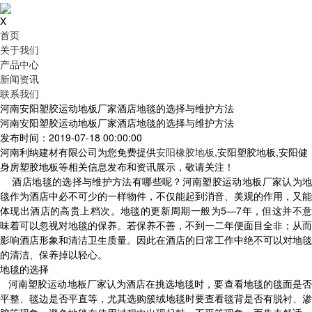
X
首页
关于我们
产品中心
新闻资讯
联系我们
河南安阳塑胶运动地板厂家酒店地毯的选择与维护方法
河南安阳塑胶运动地板厂家酒店地毯的选择与维护方法
发布时间：2019-07-18 00:00:00
河南利纳建材有限公司为您免费提供
安阳橡胶地板
,安阳塑胶地板,安阳健
身房塑胶地板等相关信息发布和资讯展示，敬请关注！
酒店地毯的选择与维护方法有哪些呢？河南塑胶运动地板厂家认为地
毯作为酒店中必不可少的一样物件，不仅能起到消音、美观的作用，又能
体现出酒店的高贵上档次。地毯的更新周期一般为5—7年，但这并不意
味着可以忽视对地毯的保养。若保养不善，不到一二年便面目全非；从而
影响酒店形象和清洁卫生质量。因此在酒店的日常工作中绝不可以对地毯
的清洁、保养掉以轻心。
地毯的选择
河南塑胶运动地板厂家认为酒店在挑选地毯时，要查看地毯的毯面是否
平整、毯边是否平直等，尤其选购簇绒地毯时要查看毯背是否有脱衬、渗