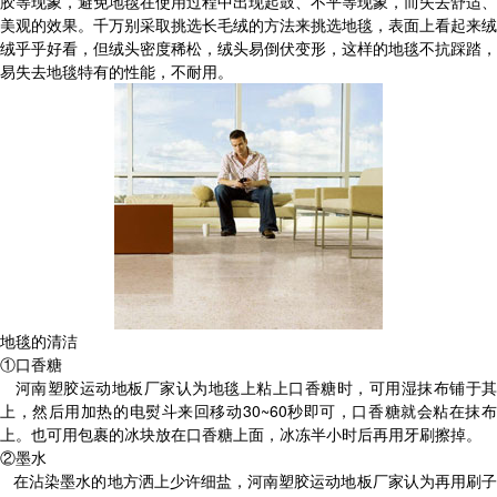
胶等现象，避免地毯在使用过程中出现起鼓、不平等现象，而失去舒适、
美观的效果。千万别采取挑选长毛绒的方法来挑选地毯，表面上看起来绒
绒乎乎好看，但绒头密度稀松，绒头易倒伏变形，这样的地毯不抗踩踏，
易失去地毯特有的性能，不耐用。
地毯的清洁
①口香糖
河南塑胶运动地板厂家认为地毯上粘上口香糖时，可用湿抹布铺于其
上，然后用加热的电熨斗来回移动30~60秒即可，口香糖就会粘在抹布
上。也可用包裹的冰块放在口香糖上面，冰冻半小时后再用牙刷擦掉。
②墨水
在沾染墨水的地方洒上少许细盐，河南塑胶运动地板厂家认为再用刷子