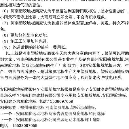
磨性相对透气型的更佳。
（6）河南塑胶地板商家认为平整度达到国际田联标准，滤水性更加好，
小雨天不需停止比赛，大雨后可立即比赛，不会有积水现象。
（7）河南塑胶地板商家认为跑道的整体色彩更加鲜艳、美观、持久不掉
色。
（8）更加好的防老化功能。
（9）施工工艺更加的先进。
（10）跑道后期的维护简单，费用低。
以上就是河南塑胶地板商家今天给大家分享的内容了，希望可以帮助
到大家，河南利纳建材有限公司是专业生产及销售郑州
安阳橡胶地板
,
南塑胶地板,塑胶运动地板的生产厂家,致力于利纳
安阳橡胶地板
开发、生
产、销售与售后服务，是以橡胶地板生产为主塑胶地板、塑胶运动地板销
售与售后服务为一体的大型弹性地面供应商，欢迎新老客户致电联系。
安阳橡胶地板哪家好？安阳塑胶地板报价是多少？安阳健身房塑胶地板质
量怎么样？河南利纳建材有限公司专业承接安阳橡胶地板,安阳塑胶地板,
安阳健身房塑胶地板,,电话:15538097059
相关标签：
郑州橡胶地板
,
河南塑胶地板
,
塑胶运动地板
,
上一条：
安阳塑胶运动地板商家告诉您健身房地板如何选择
下一条：
安阳塑胶运动地板公司浅谈运动木地板施工翻新
电话：15538097059