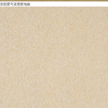
安阳爱可诺塑胶地板