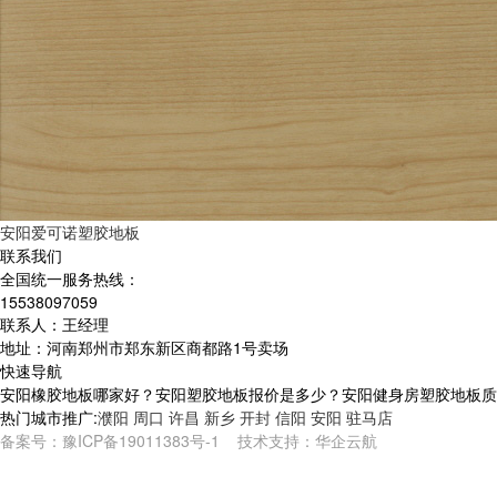
安阳爱可诺塑胶地板
联系我们
全国统一服务热线：
15538097059
联系人：王经理
地址：河南郑州市郑东新区商都路1号卖场
快速导航
安阳橡胶地板哪家好？安阳塑胶地板报价是多少？安阳健身房塑胶地板质量怎
热门城市推广:
濮阳
周口
许昌
新乡
开封
信阳
安阳
驻马店
备案号：
豫ICP备19011383号-1
技术支持：
华企云航