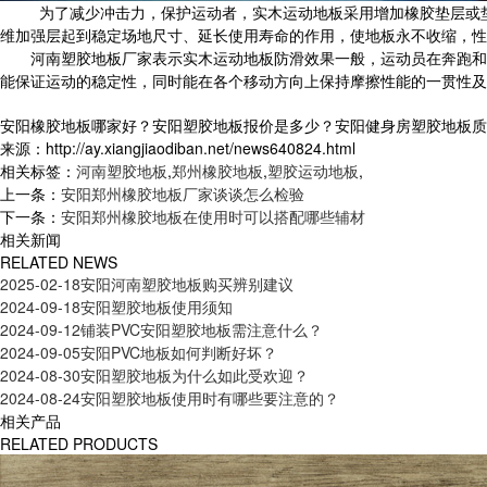
为了减少冲击力，保护运动者，实木运动地板采用增加橡胶垫层或垫
维加强层起到稳定场地尺寸、延长使用寿命的作用，使地板永不收缩，性
河南塑胶地板厂家表示实木运动地板防滑效果一般，运动员在奔跑和运动
能保证运动的稳定性，同时能在各个移动方向上保持摩擦性能的一贯性及
安阳橡胶地板哪家好？安阳塑胶地板报价是多少？安阳健身房塑胶地板质量怎么
来源：http://ay.xiangjiaodiban.net/news640824.html
相关标签：
河南塑胶地板
,
郑州橡胶地板
,
塑胶运动地板
,
上一条：
安阳郑州橡胶地板厂家谈谈怎么检验
下一条：
安阳郑州橡胶地板在使用时可以搭配哪些辅材
相关新闻
RELATED NEWS
2025-02-18
安阳河南塑胶地板购买辨别建议
2024-09-18
安阳塑胶地板使用须知
2024-09-12
铺装PVC安阳塑胶地板需注意什么？
2024-09-05
安阳PVC地板如何判断好坏？
2024-08-30
安阳塑胶地板为什么如此受欢迎？
2024-08-24
安阳塑胶地板使用时有哪些要注意的？
相关产品
RELATED PRODUCTS