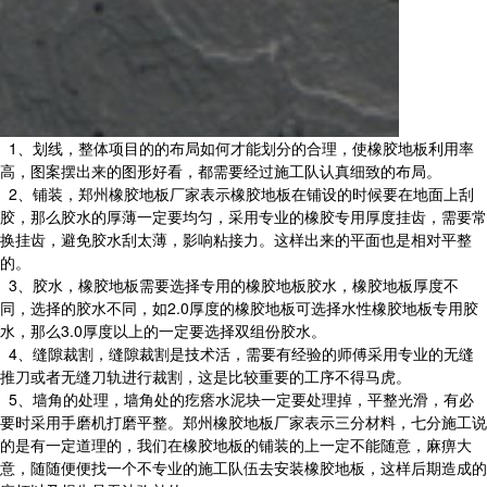
1、划线，整体项目的的布局如何才能划分的合理，使橡胶地板利用率
高，图案摆出来的图形好看，都需要经过施工队认真细致的布局。
2、铺装，郑州橡胶地板厂家表示橡胶地板在铺设的时候要在地面上刮
胶，那么胶水的厚薄一定要均匀，采用专业的橡胶专用厚度挂齿，需要常
换挂齿，避免胶水刮太薄，影响粘接力。这样出来的平面也是相对平整
的。
3、胶水，橡胶地板需要选择专用的橡胶地板胶水，橡胶地板厚度不
同，选择的胶水不同，如2.0厚度的橡胶地板可选择水性橡胶地板专用胶
水，那么3.0厚度以上的一定要选择双组份胶水。
4、缝隙裁割，缝隙裁割是技术活，需要有经验的师傅采用专业的无缝
推刀或者无缝刀轨进行裁割，这是比较重要的工序不得马虎。
5、墙角的处理，墙角处的疙瘩水泥块一定要处理掉，平整光滑，有必
要时采用手磨机打磨平整。郑州橡胶地板厂家表示三分材料，七分施工说
的是有一定道理的，我们在橡胶地板的铺装的上一定不能随意，麻痹大
意，随随便便找一个不专业的施工队伍去安装橡胶地板，这样后期造成的