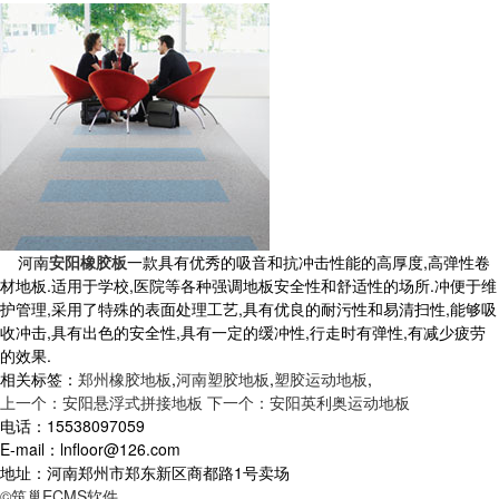
河南
安阳橡胶板
一款具有优秀的吸音和抗冲击性能的高厚度,高弹性卷
材地板.适用于学校,医院等各种强调地板安全性和舒适性的场所.冲便于维
护管理,采用了特殊的表面处理工艺,具有优良的耐污性和易清扫性,能够吸
收冲击,具有出色的安全性,具有一定的缓冲性,行走时有弹性,有减少疲劳
的效果.
相关标签：
郑州橡胶地板
,
河南塑胶地板
,
塑胶运动地板
,
上一个：安阳悬浮式拼接地板
下一个：安阳英利奥运动地板
电话：15538097059
E-mail：lnfloor@126.com
地址：河南郑州市郑东新区商都路1号卖场
©筑巢ECMS软件