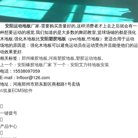
安阳运动地板
厂家-需要购买质量好的,这样消费者才上去之后就会有一
种想要运动的感觉.我们知道的是大多数的舞蹈教室,篮球场铺的都是强化
木地板.强化木地板比
安阳塑胶地板
（pvc地板,竹地板）更适合用于运动
场地的原因是：强化木地板可以避免运动员在运动受伤并且能使他们的运
动效果更好.
相关标签：
郑州橡胶地板
,
河南塑胶地板
,
塑胶运动地板
,
上一个：安阳橡胶地板厂家
下一个：安阳艾力特地板安装
电话：15538097059
E-mail：lnfloor@126.com
地址：河南郑州市郑东新区商都路1号卖场
©筑巢ECMS软件

一键拨号

产品中心
